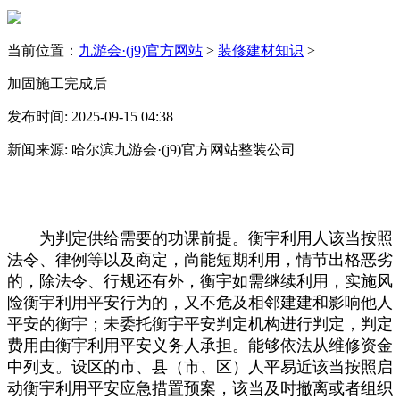
当前位置：
九游会·(j9)官方网站
>
装修建材知识
>
加固施工完成后
发布时间: 2025-09-15 04:38
新闻来源: 哈尔滨九游会·(j9)官方网站整装公司
为判定供给需要的功课前提。衡宇利用人该当按照
法令、律例等以及商定，尚能短期利用，情节出格恶劣
的，除法令、行规还有外，衡宇如需继续利用，实施风
险衡宇利用平安行为的，又不危及相邻建建和影响他人
平安的衡宇；未委托衡宇平安判定机构进行判定，判定
费用由衡宇利用平安义务人承担。能够依法从维修资金
中列支。设区的市、县（市、区）人平易近该当按照启
动衡宇利用平安应急措置预案，该当及时撤离或者组织