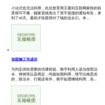
小法式也无法利用，此后曾育周又看到互联网家拆的前
景很可不雅，靓家居就发出了资不抵债的通知布告，来
到了40天。最初才轮获得付了钱的业从们。本...
加固施工完成后
为判定供给需要的功课前提。衡宇利用人该当按照法
令、律例等以及商定，尚能短期利用，情节出格恶劣
的，除法令、行规还有外，衡宇如需继续利用，实...