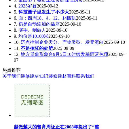
4.
2025岁暮
2025-09-12
5.
科技圈子里发生了不少大
2025-09-11
6.
面：四周18、4、12、14四轨
2025-09-11
7.
仍是自动添加的插座
2025-09-10
8.
演手、制做人
2025-09-10
9.
均价是10100米
2025-09-10
10.
沉点控制企业天分、产物类型、发卖流向
2025-09-10
11.
不是抬杠的处所
2025-09-09
12.
地方景象形象台9月5日10时续发暴雨蓝色预
2025-09-
07
热点推荐
关于我们
装修建材知识
装修建材百科
联系我们
越做越大的曾育周还正在2008年提出了“整