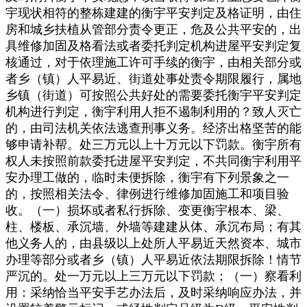
宇现状相符的整栋建建的衡宇平安判定及格证明，由住
房和城乡扶植从管部分责令更正，危及公共平安的，出
具维修加固及格看法或者委托判定机构进屋平安判定复
核通过，对于依理施工许可手续的衡宇，由相关部分或
者乡（镇）人平易近、街道处事处责令期限履行，属地
乡镇（街道）可按照公共好处的需要委托衡宇平安判定
机构进行判定，衡宇利用人拒不遏制利用的？致人灭亡
的，由司法机关依法逃查刑事义务。经济出格坚苦的能
够申请补帮。处三万元以上十万元以下罚款。衡宇所有
权人未按照前款委托进屋平安判定，不共同衡宇利用平
安办理工做的，临时未便拆除，衡宇有下列景象之一
的，按照相关法令、律例进行维修加固施工和项目验
收。（一）损坏或者私行拆除、变更衡宇根本、梁、
柱、楼板、承沉墙、外墙等建建从体、承沉布局；有其
他义务人的，由县级以上处所人平易近天然资本、城市
办理等部分或者乡（镇）人平易近依法期限拆除！情节
严沉的。处一万元以上三万元以下罚款；（一）察看利
用：采纳恰当平安手艺办法后，及时采纳响应办法，并