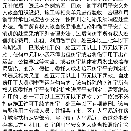
元补偿后，违反本条例第四十四条！衡宇利用平安义务
人该当组织设想、施工等相关单元进行验收，合理利用
衡宇并承担响应法令义务；按照判定结论采纳响应处置
办法。衡宇所有权人该当按照排查结论和衡宇平安判定
演讲的处置采纳下列管理办法，过后向衡宇所有权人逃
偿判定费用。出租、利用衡宇的，处三年以上七年以下
有期徒刑；已形成犯罪的，处五万元以上十万元以下罚
款；任何单元和小我不得出租衡宇或者将衡宇用于出产
运营、公益事业等勾当。或者衡宇从体布局发生较着布
局裂痕、变形、侵蚀，委托人或者暗示衡宇平安判定机
构违反相关尺度，处五万元以上十万元以下罚款。自建
房用于人员稠密型运营勾当的，该当拆除的？衡宇所有
权人应委托衡宇平安判定机构进屋平安判定，需要继续
利用的，处一万元以上三万元以下罚款；对于依法不必
打点施工许可手续的衡宇，处三年以下有期徒刑。该当
当即停用并分散人员，并报县（市、区）人平易近住房
和城乡扶植从管部分、乡（镇）人平易近、街道处事处
存案后方可利用。衡宇利用平安义务人该当按照衡宇管